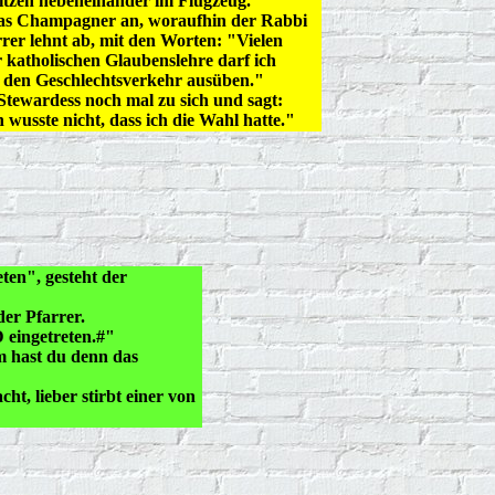
sitzen nebeneinander im Flugzeug.
Glas Champagner an, woraufhin der Rabbi
er lehnt ab, mit den Worten: "Vielen
r katholischen Glaubenslehre darf ich
 den Geschlechtsverkehr ausüben."
Stewardess noch mal zu sich und sagt:
h wusste nicht, dass ich die Wahl hatte."
ten", gesteht der
der Pfarrer.
 eingetreten.#"
um hast du denn das
ht, lieber stirbt einer von