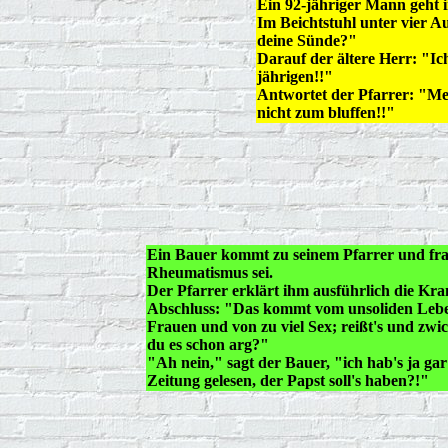
Ein 92-jähriger Mann geht i
Im Beichtstuhl unter vier A
deine Sünde?"
Darauf der ältere Herr: "Ich
jährigen!!"
Antwortet der Pfarrer: "Me
nicht zum bluffen!!"
Ein Bauer kommt zu seinem Pfarrer und fra
Rheumatismus sei.
Der Pfarrer erklärt ihm ausführlich die Kr
Abschluss: "Das kommt vom unsoliden Lebe
Frauen und von zu viel Sex; reißt's und zwic
du es schon arg?"
"Ah nein," sagt der Bauer, "ich hab's ja gar
Zeitung gelesen, der Papst soll's haben?!"