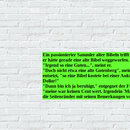
Suche
Ein passionierter Sammler alter Bibeln trifft
er hätte gerade eine alte Bibel weggeworfen.
"Irgend so eine Guten...", meint er.
"Doch nicht etwa eine alte Gutenberg", mei
entsetzt, "so eine Bibel kostete bei einer Auk
Dollar!"
"Dann bin ich ja beruhigt," entgegnet der 
"meine war keinen Cent wert. Irgendein 'Ma
die Seitenränder mit seinen Bemerkungen voll