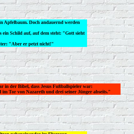
 ein Apfelbaum. Doch andauernd werden
s ein Schild auf, auf dem steht: "Gott sieht
er: "Aber er petzt nicht!"
ar in der Bibel, dass Jesus Fußballspieler war:
d im Tor von Nazareth und drei seiner Jünger abseits."