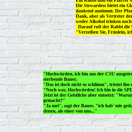
Ein Rabbi und ein Pfarrer 
Die Stewardess bietet ein 
dankend annimmt. Der Pfarr
Dank, aber als Vertreter de
weder Alkohol trinken noch
Darauf ruft der Rabbi die 
"Verzeihen Sie, Fräulein, ic
"Hochwürden, ich bin aus der CSU ausgetre
sterbende Bauer.
"Das ist doch nicht so schlimm", tröstet ihn 
"Noch was, Hochwürden! Ich bin in die SPD
Jetzt ist der Geistliche aber entsetzt: "War
gemacht?"
"Ja mei", sagt der Bauer, "ich hab' mir gedac
denen, als einer von uns..."