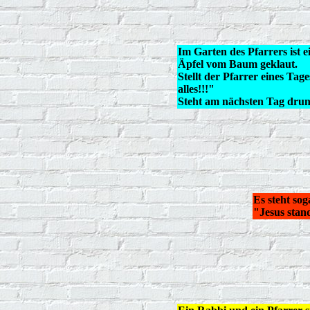
Im Garten des Pfarrers ist
Äpfel vom Baum geklaut.
Stellt der Pfarrer eines Tage
alles!!!"
Steht am nächsten Tag drunt
Es steht sog
"Jesus stan