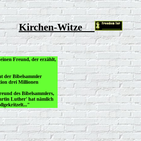
Kirchen-Witze
 einen Freund, der erzählt,
nt der Bibelsammler
tion drei Millionen
Freund des Bibelsammlers,
rtin Luther' hat nämlich
gekritzelt..."