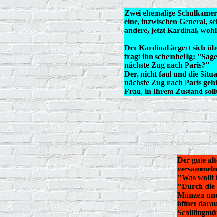
Zwei ehemalige Schulkamera
eine, inzwischen General, s
andere, jetzt Kardinal, wohl
Der Kardinal ärgert sich ü
fragt ihn scheinheilig: "Sag
nächste Zug nach Paris?"
Der, nicht faul und die Situ
nächste Zug nach Paris geht
Frau, in Ihrem Zustand soll
Der gute alt
versammeln 
"Was wollt i
"Durch die 
Münzen und 
öffnet dara
Schillingmü