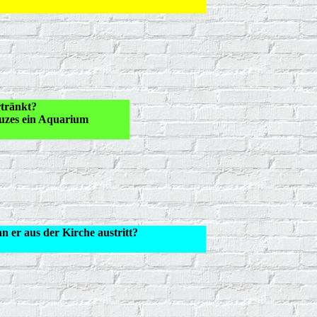
rtränkt?
euzes ein Aquarium
n er aus der Kirche austritt?