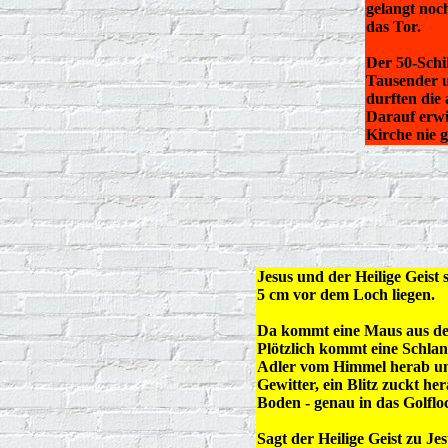
gelangt noc
das Tor.
Der 50-Schi
Tausender u
durften die
Darauf erwi
Kirche nie 
Jesus und der Heilige Geist s
5 cm vor dem Loch liegen.
Da kommt eine Maus aus dem
Plötzlich kommt eine Schlan
Adler vom Himmel herab und 
Gewitter, ein Blitz zuckt he
Boden - genau in das Golflo
Sagt der Heilige Geist zu Je