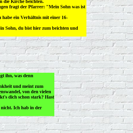
n die Kirche beichten.
ugen fragt der Pfarrer: "Mein Sohn was ist
 habe ein Verhältnis mit einer 16-
in Sohn, du bist hier zum beichten und
gt ihn, was denn
ankheit und meint zum
nswandel, von den vielen
kt's dich schon stark? Hast
 nicht. Ich hab in der