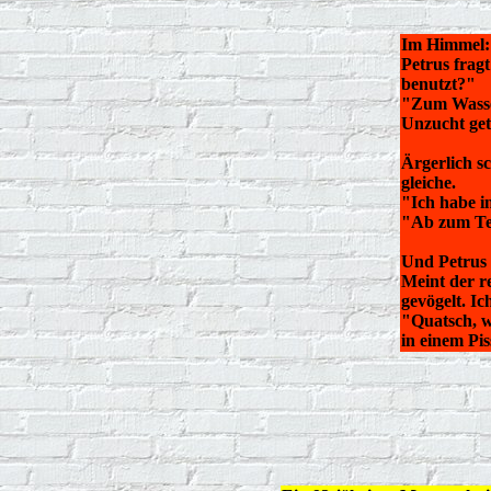
Im Himmel:
Petrus frag
benutzt?"
"Zum Wasser
Unzucht get
Ärgerlich sc
gleiche.
"Ich habe i
"Ab zum Te
Und Petrus s
Meint der r
gevögelt. Ic
"Quatsch, w
in einem Pis