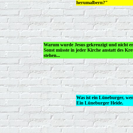
herumalbern?"
Warum wurde Jesus gekreuzigt und nicht e
Sonst müsste in jeder Kirche anstatt des Kr
stehen...
Was ist ein Lüneburger, wen
Ein Lüneburger Heide.