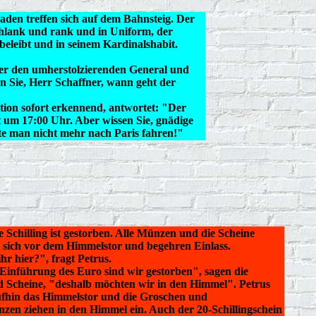
den treffen sich auf dem Bahnsteig. Der
chlank und rank und in Uniform, der
beleibt und in seinem Kardinalshabit.
ber den umherstolzierenden General und
en Sie, Herr Schaffner, wann geht der
ation sofort erkennend, antwortet: "Der
 um 17:00 Uhr. Aber wissen Sie, gnädige
te man nicht mehr nach Paris fahren!"
e Schilling ist gestorben. Alle Münzen und die Scheine
sich vor dem Himmelstor und begehren Einlass.
hr hier?", fragt Petrus.
Einführung des Euro sind wir gestorben", sagen die
Scheine, "deshalb möchten wir in den Himmel". Petrus
ufhin das Himmelstor und die Groschen und
nzen ziehen in den Himmel ein. Auch der 20-Schillingschein